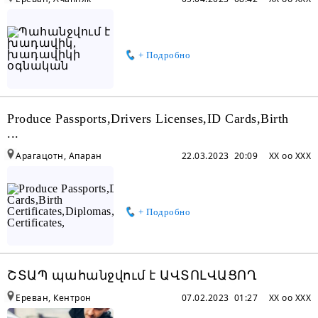
+ Подробно
Produce Passports,Drivers Licenses,ID Cards,Birth
...
Арагацотн, Апаран
22.03.2023 20:09
XX oo XXX
+ Подробно
ՇՏԱՊ պահանջվում է ԱՎՏՈԼՎԱՑՈՂ
Ереван, Кентрон
07.02.2023 01:27
XX oo XXX