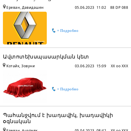
Ереван, Давидашен
05.06.2023 11:02
88 DP 088
+ Подробно
Ավտոտեխսպասարկման կետ
Котайк, Зовуни
03.06.2023 15:09
XX oo XXX
+ Подробно
Պահանջվում է խադավիկ, խադավիկի
օգնական
Ереван, Ачапняк
05.04.2023 08:42
XX oo XXX