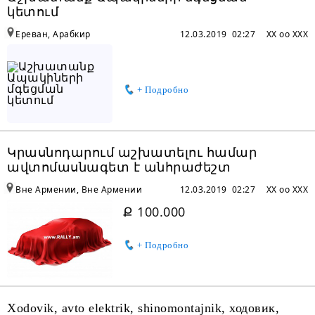
կետում
Ереван, Арабкир
12.03.2019 02:27
XX oo XXX
+ Подробно
Կրասնոդարում աշխատելու համար
ավտոմասնագետ է անհրաժեշտ
Вне Армении, Вне Армении
12.03.2019 02:27
XX oo XXX
Ք 100.000
+ Подробно
Xodovik, avto elektrik, shinomontajnik, ходовик,