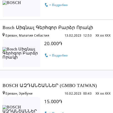
+ Подробно
Bosch Սիգնալ Գերհզոր Բարձր Որակի
Ереван, Малатия Себастия
13.02.2023 12:53
XX oo XXX
20.000֏
+ Подробно
BOSCH ԱԶԴԱՆՇԱՆՆԵՐ (GMBO TAIWAN)
Ереван, Эребуни
10.02.2023 00:43
XX oo XXX
15.000֏