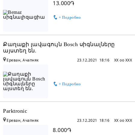
13.000֏
+ Подробно
Քաղաքի լավագույն Bosch սիգնալները
այստեղ են.
Ереван, Ачапняк
23.12.2021 18:16
XX oo XXX
+ Подробно
Parktronic
Ереван, Ачапняк
23.12.2021 18:16
XX oo XXX
8.000֏