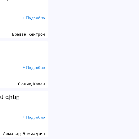
ողմը ...
+ Подробно
Ереван, Кентрон
+ Подробно
Сюник, Капан
մ գինը
ետ
+ Подробно
Армавир, Эчмиадзин