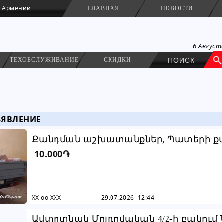
в Армении
ГЛАВНАЯ
НОВОСТИ
6 Август
ТЕХОБСЛУЖИВАНИЕ
СКИДКИ
ЬЯВЛЕНИЕ
Քանդման աշխատանքներ, Պատերի քա
10.000֏
Քանդում, Քանդման, Демонтажные работы, 
XX oo XXX
29.07.2026 12:44
Ավտոտնակ Մոլդովական 4/2-ի բակում 