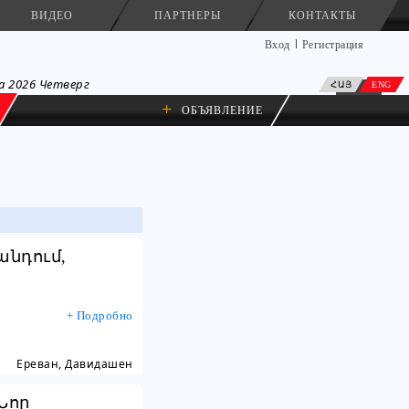
ВИДЕО
ПАРТНЕРЫ
КОНТАКТЫ
Вход
Регистрация
а 2026 Четверг
ՀԱՅ
ENG
+
ОБЪЯВЛЕНИЕ
նդում,
...
+ Подробно
Ереван, Давидашен
Նոր