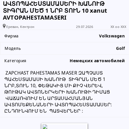
ԱՎՏՈՊԱՀԵՍՏԱՄԱՍԵՐԻ ԽԱՆՈՒԹ
что вы получили информацию от
ՏԻԳՐԱՆ ՄԵԾ 1 ՆՐԲ ՏՈՒՆ 10 xanut
www.RALLY.am
AVTOPAHESTAMASERI
Ереван, Кентрон
29.07.2026
XX oo XXX
Фирма
Volkswagen
Модель
Golf
Категория
Немецких автомобилей
 ZAPCHAST PAHESTAMAS MASER ԶԱՊՉԱՍՏ 
ՊԱՀԵՍՏԱՄԱՍԻ ԽԱՆՈՒԹ  ՏԻԳՐԱՆ ՄԵԾ 1 
ՆՐԲ,ՏՈՒՆ 10, ՓԵԹԱԿԻՑ ՄԻ ՔԻՉ ՎԵՐԵՎ, 
ԹՈՒԹԱԿ ԱՎՏՈՆԵՐԿԵՐԻ ԽԱՆՈՒԹԻ ԴԻՄԱՑ 
 ՎԱՃԱՌՎՈԻՄ ԵՆ ԱՐՏԱՍԱՀՄԱՆՅԱՆ 
ԱՎՏՈՄԵՔԵՆԱՆԵՐԻ ԱՎՏՈՊԱՀԵՍՏԱՄԱՍԵՐ: 
ԸՆԴՈՒՆՎՈՒՄ ԵՆ  ՊԱՏՎԵՐՆԵՐ :