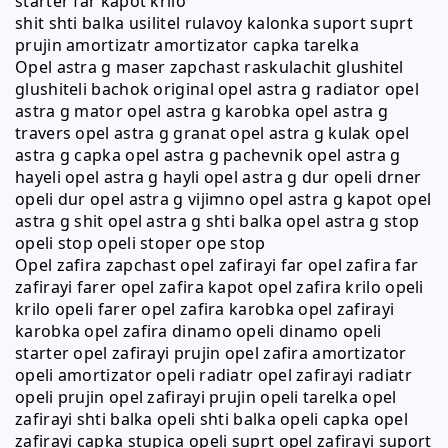
starter far kapot krilo
shit shti balka usilitel rulavoy kalonka suport suprt 
prujin amortizatr amortizator capka tarelka
Opel astra g maser zapchast raskulachit glushitel 
glushiteli bachok original opel astra g radiator opel 
astra g mator opel astra g karobka opel astra g 
travers opel astra g granat opel astra g kulak opel 
astra g capka opel astra g pachevnik opel astra g 
hayeli opel astra g hayli opel astra g dur opeli drner 
opeli dur opel astra g vijimno opel astra g kapot opel 
astra g shit opel astra g shti balka opel astra g stop 
opeli stop opeli stoper ope stop
Opel zafira zapchast opel zafirayi far opel zafira far 
zafirayi farer opel zafira kapot opel zafira krilo opeli 
krilo opeli farer opel zafira karobka opel zafirayi 
karobka opel zafira dinamo opeli dinamo opeli 
starter opel zafirayi prujin opel zafira amortizator 
opeli amortizator opeli radiatr opel zafirayi radiatr 
opeli prujin opel zafirayi prujin opeli tarelka opel 
zafirayi shti balka opeli shti balka opeli capka opel 
zafirayi capka stupica opeli suprt opel zafirayi suport 