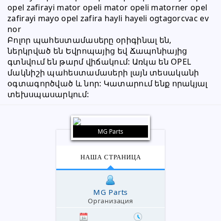
opel zafirayi mator opeli mator opeli matorner opel 
zafirayi mayo opel zafira hayli hayeli ogtagorcvac ev 
nor
Բոլոր պահեստամասերը օրիգինալ են, 
ներկրված են Եվրոպայից եվ Ճապոնիայից 
գտնվում են թարմ վիճակում: Առկա են OPEL 
մակնիշի պահեստամասերի լայն տեսականի 
օգտագործված և նոր: Կատարում ենք որակյալ 
տեխսպասարկում:
MG Parts
НАША СТРАНИЦА
MG Parts
Организация