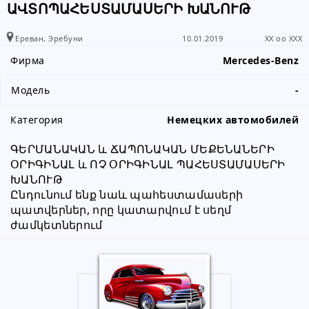
010 43 05 01
ԱՎՏՈՊԱՀԵՍՏԱՄԱՍԵՐԻ ԽԱՆՈՒԹ
Ереван, Эребуни
10.01.2019
XX oo XXX
Пожалуйста, сообщите абоненту,
Фирма
Mercedes-Benz
что вы получили информацию от
www.RALLY.am
Модель
-
Категория
Немецких автомобилей
ԳԵՐՄԱՆԱԿԱՆ և ՃԱՊՈՆԱԿԱՆ ՄԵՔԵՆԱՆԵՐԻ
ՕՐԻԳԻՆԱԼ և ՈՉ ՕՐԻԳԻՆԱԼ ՊԱՀԵՍՏԱՄԱՍԵՐԻ 
ԽԱՆՈՒԹ
Ընդունում ենք նաև պահեստամասերի 
պատվերներ, որը կատարվում է սեղմ 
ժամկետներում