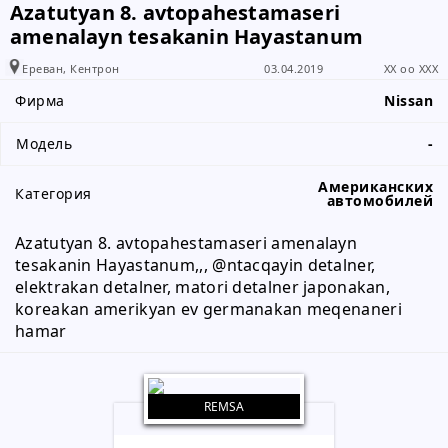
Azatutyan 8. avtopahestamaseri
amenalayn tesakanin Hayastanum
Пожалуйста, сообщите абоненту,
что вы получили информацию от
Ереван, Кентрон
03.04.2019
XX oo XXX
www.RALLY.am
Фирма
Nissan
Модель
-
Американских
Категория
автомобилей
Azatutyan 8. avtopahestamaseri amenalayn 
tesakanin Hayastanum,,, @ntacqayin detalner, 
elektrakan detalner, matori detalner japonakan, 
koreakan amerikyan ev germanakan meqenaneri 
hamar
REMSA