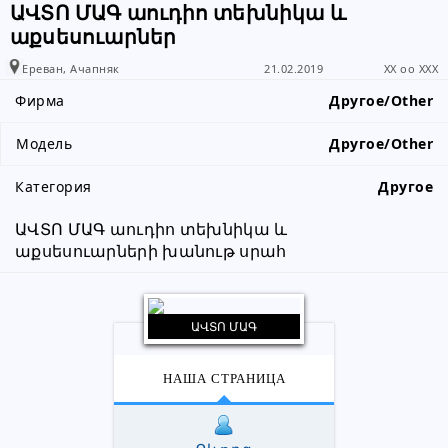
ԱՎՏՈ ՄԱԳ աուդիո տեխնիկա և
что вы получили информацию от
աքսեսուարներ
www.RALLY.am
Ереван, Ачапняк
21.02.2019
XX oo XXX
Фирма
Другое/Other
Модель
Другое/Other
Категория
Другое
ԱՎՏՈ ՄԱԳ աուդիո տեխնիկա և 
աքսեսուարների խանութ սրահ
ԱՎՏՈ ՄԱԳ
НАША СТРАНИЦА