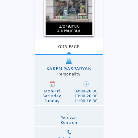
Ա/Ձ ԿԱՐԵՆ
ԳԱՍՊԱՐՅԱՆ
OUR PAGE
KAREN GASPARYAN
Personality
Mon-Fri
09:00-20:00
Saturday
10:00-20:00
Sunday
11:00-18:00
Yerevan
Kentron