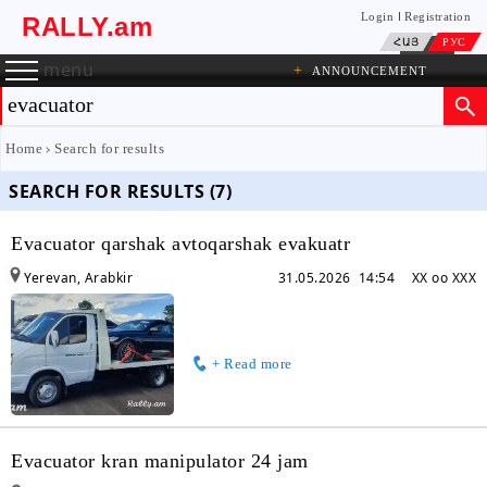
Login
Registration
RALLY.am
ՀԱՅ
РУС
menu
+
ANNOUNCEMENT
Home
Search for results
SEARCH FOR RESULTS (7)
Evacuator qarshak avtoqarshak evakuatr
Yerevan, Arabkir
31.05.2026 14:54
XX oo XXX
+ Read more
Evacuator kran manipulator 24 jam